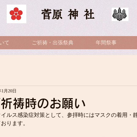
​菅原神社​
いて
ご祈祷・出張祭典
年間祭事
年1月20日
ご祈祷時のお願い
ウイルス感染症対策として、参拝時にはマスクの着用・
ております。