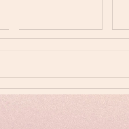
夏越大祓式 茅の輪奉製
花